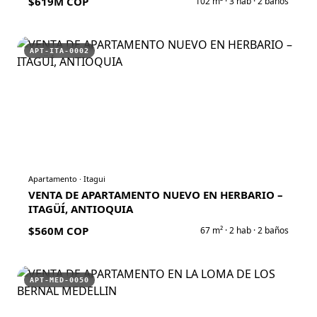
$619M COP
102
m² ·
3
hab ·
2
baños
APT-ITA-0002
Apartamento
·
Itagui
VENTA DE APARTAMENTO NUEVO EN HERBARIO –
ITAGÜÍ, ANTIOQUIA
$560M COP
67
m² ·
2
hab ·
2
baños
APT-MED-0050