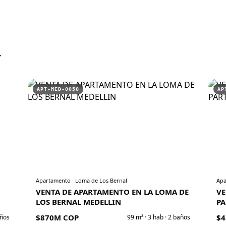
r
APT-MED-0050
AP
Apartamento
·
Loma de Los Bernal
Apa
VENTA DE APARTAMENTO EN LA LOMA DE
VE
LOS BERNAL MEDELLIN
PA
$870M COP
$4
ños
99
m² ·
3
hab ·
2
baños