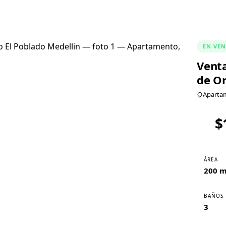
EN VEN
Vent
de Or
Apartam
$
1
/
20
ÁREA
200 m
BAÑOS
3