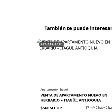
También te puede interesa
APT-ITA-0002
Apartamento
·
Itagui
VENTA DE APARTAMENTO NUEVO EN
HERBARIO – ITAGÜÍ, ANTIOQUIA
$560M COP
67
m² ·
2
hab ·
2
ba