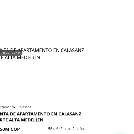
T-MED-0049
rtamento
·
Calasanz
NTA DE APARTAMENTO EN CALASANZ
RTE ALTA MEDELLIN
50M COP
58
m² ·
3
hab ·
2
baños