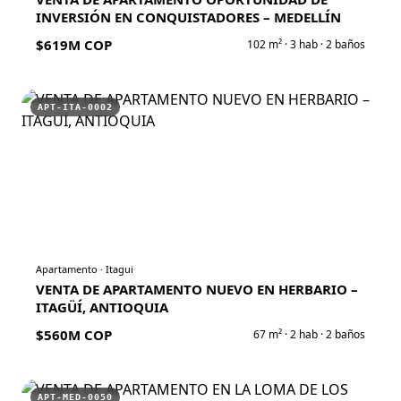
INVERSIÓN EN CONQUISTADORES – MEDELLÍN
$619M COP
102
m² ·
3
hab ·
2
baños
APT-ITA-0002
Apartamento
·
Itagui
VENTA DE APARTAMENTO NUEVO EN HERBARIO –
ITAGÜÍ, ANTIOQUIA
$560M COP
67
m² ·
2
hab ·
2
baños
APT-MED-0050