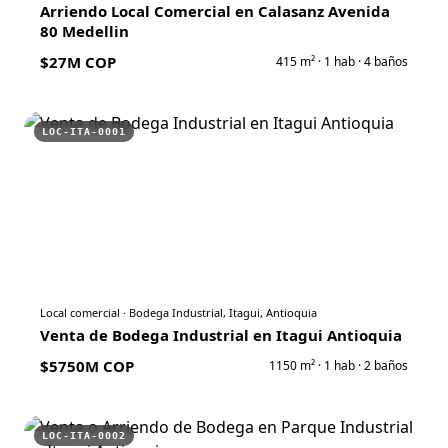
Arriendo Local Comercial en Calasanz Avenida
80 Medellin
$27M COP
415
m² ·
1
hab ·
4
baños
LOC-ITA-0001
Local comercial
·
Bodega Industrial, Itagui, Antioquia
Venta de Bodega Industrial en Itagui Antioquia
$5750M COP
1150
m² ·
1
hab ·
2
baños
LOC-ITA-0002